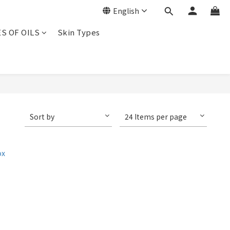
English
ES OF OILS
Skin Types
Sort by
24 Items per page