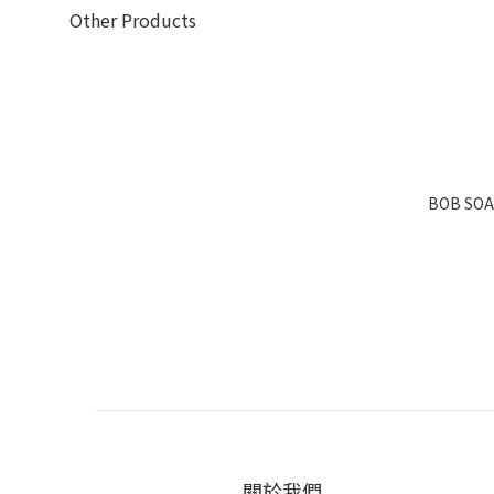
Other Products
BOB SOA
關於我們