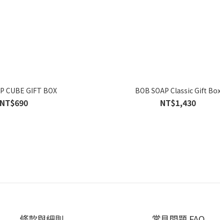
P CUBE GIFT BOX
BOB SOAP Classic Gift Bo
NT$690
NT$1,430
條款與細則
常見問題 FAQ