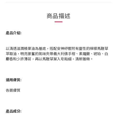
商品描述
產品介紹:
以清透滋潤榛果油為基底，搭配安神紓壓附有靈性的檸檬馬鞭草
萃取油，明亮振奮的氣味夾帶義大利佛手柑、紫羅蘭、琥珀、白
麝香和少許薄荷，再以馬鞭草葉入皂點綴，清新雅緻。
適用膚質:
各類膚質
產品成分: