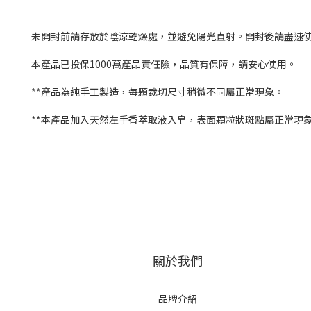
未開封前請存放於陰涼乾燥處，並避免陽光直射。開封後請盡速
本產品已投保1000萬產品責任險，品質有保障，請安心使用。
**產品為純手工製造，每顆裁切尺寸稍微不同屬正常現象。
**本產品加入天然左手香萃取液入皂，表面顆粒狀斑點屬正常現
關於我們
品牌介紹