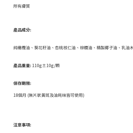
所有膚質
產品成分:
純橄欖油、葵花籽油、杏桃核仁油、棕櫚油、精製椰子油、乳油
產品重量:
110g±10g/顆
保存期限:
18個月 (無片狀黃斑及油耗味皆可使用)
注意事項: