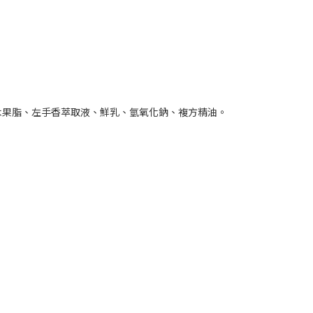
木果脂、左手香萃取液、鮮乳、氫氧化鈉、複方精油。