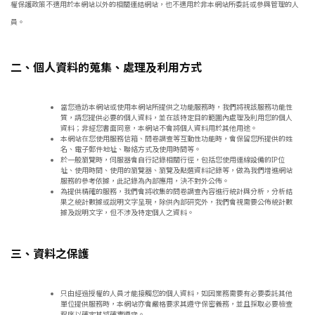
權保護政策不適用於本網站以外的相關連結網站，也不適用於非本網站所委託或參與管理的人
員。
二、個人資料的蒐集、處理及利用方式
當您造訪本網站或使用本網站所提供之功能服務時，我們將視該服務功能性
質，請您提供必要的個人資料，並在該特定目的範圍內處理及利用您的個人
資料；非經您書面同意，本網站不會將個人資料用於其他用途。
本網站在您使用服務信箱、問卷調查等互動性功能時，會保留您所提供的姓
名、電子郵件地址、聯絡方式及使用時間等。
於一般瀏覽時，伺服器會自行記錄相關行徑，包括您使用連線設備的IP位
址、使用時間、使用的瀏覽器、瀏覽及點選資料記錄等，做為我們增進網站
服務的參考依據，此記錄為內部應用，決不對外公佈。
為提供精確的服務，我們會將收集的問卷調查內容進行統計與分析，分析結
果之統計數據或說明文字呈現，除供內部研究外，我們會視需要公佈統計數
據及說明文字，但不涉及特定個人之資料。
三、資料之保護
只由經過授權的人員才能接觸您的個人資料，如因業務需要有必要委託其他
單位提供服務時，本網站亦會嚴格要求其遵守保密義務，並且採取必要檢查
程序以確定其將確實遵守。