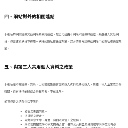
四、網站對外的相關連結
本網站的網頁提供其他網站的網路連結，您也可經由本網站所提供的連結，點選進入其他網
站。但該連結網站不適用本網站的隱私權保護政策，您必須參考該連結網站中的隱私權保護政
策。
五、與第三人共用個人資料之政策
本網站絕不會提供、交換、出租或出售任何您的個人資料給其他個人、團體、私人企業或公務
機關，但有法律依據或合約義務者，不在此限。
前項但書之情形包括不限於：
經由您書面同意。
法律明文規定。
為免除您生命、身體、自由或財產上之危險。
與公務機關或學術研究機構合作，基於公共利益為統計或學術研究而有必