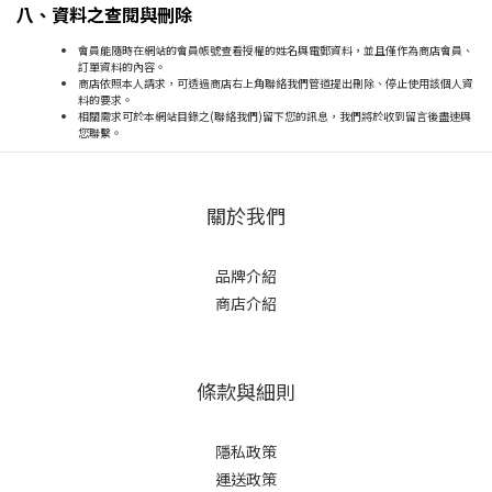
八、資料之查閱與刪除
會員能隨時在網站的會員帳號查看授權的姓名與電郵資料，並且僅作為商店會員、
訂單資料的內容。
商店依照本人請求，可透過商店右上角聯絡我們管道提出刪除、停止使用該個人資
料的要求。
相關需求可於本網站目錄之(聯絡我們)留下您的訊息，我們將於收到留言後盡速與
您聯繫。
關於我們
品牌介紹
商店介紹
條款與細則
隱私政策
運送政策