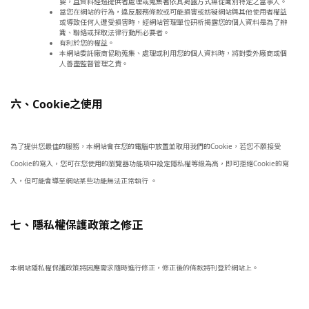
要，且資料經過提供者處理或蒐集著依其揭露方式無從識別特定之當事人。
當您在網站的行為，違反服務條款或可能損害或妨礙網站與其他使用者權益
或導致任何人遭受損害時，經網站管理單位研析揭露您的個人資料是為了辨
識、聯絡或採取法律行動所必要者。
有利於您的權益。
本網站委託廠商協助蒐集、處理或利用您的個人資料時，將對委外廠商或個
人善盡監督管理之責。
六、Cookie之使用
為了提供您最佳的服務，本網站會在您的電腦中放置並取用我們的Cookie，若您不願接受
Cookie的寫入，您可在您使用的瀏覽器功能項中設定隱私權等級為高，即可拒絕Cookie的寫
入，但可能會導至網站某些功能無法正常執行 。
七、隱私權保護政策之修正
本網站隱私權保護政策將因應需求隨時進行修正，修正後的條款將刊登於網站上。